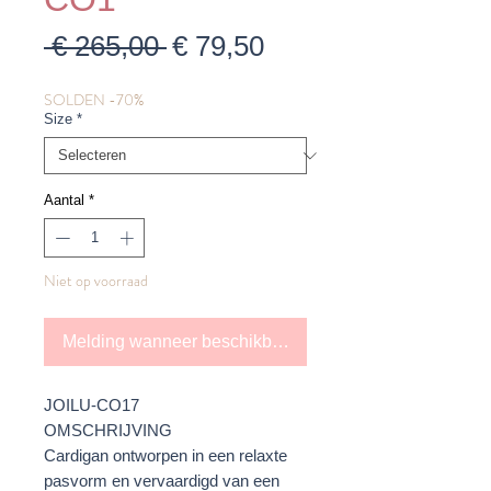
Normale
Verkoopprijs
 € 265,00 
€ 79,50
prijs
SOLDEN -70%
Size
*
Aantal
*
Niet op voorraad
Melding wanneer beschikbaar
JOILU-CO17
OMSCHRIJVING
Cardigan ontworpen in een relaxte
pasvorm en vervaardigd van een