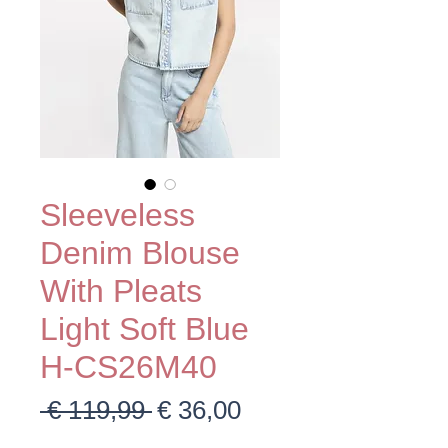
Sleeveless
Denim Blouse
With Pleats
Light Soft Blue
H-CS26M40
Normale
Verkoopprijs
 € 119,99 
€ 36,00
prijs