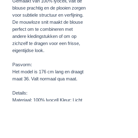
Gemaakt van 100% lyocell, valt de
blouse prachtig en de plooien zorgen
voor subtiele structuur en verfijning.
De mouwloze snit maakt de blouse
perfect om te combineren met
andere kledingstukken of om op
zichzelf te dragen voor een frisse,
eigentijdse look.
Pasvorm:
Het model is 176 cm lang en draagt ​​
maat 36. Valt normaal qua maat.
Details:
Materiaal: 100% lyocell Kleur: Licht
zachtblauw – een zachte, luchtige
denim-geïnspireerde tint
Verzorging:
Machinewas koud Verantwoord