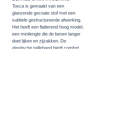
Tosca is gemaakt van een
glanzende gecoate stof met een
subtiele gestructureerde afwerking.
Het heeft een flatterend hoog model,
een minilengte die de benen langer
doet lijken en zijzakken. De
elastische tailleband biedt comfort,
terwijl de ton-sur-ton ceintuur de
taille accentueert voor een
aanpasbare pasvorm. Het model is
175 cm lang en draagt maat 36.
SAMENSTELLING &
VERZORGING
45% polyurethaan
55% polyester
binnenstebuiten met de hand
wassen
niet strijken