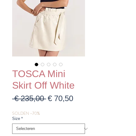
TOSCA Mini
Skirt Off White
Normale
Verkoopprijs
 € 235,00 
€ 70,50
prijs
SOLDEN -70%
Size
*