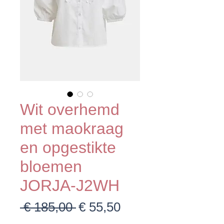
Wit overhemd
met maokraag
en opgestikte
bloemen
JORJA-J2WH
Normale
Verkoopprijs
 € 185,00 
€ 55,50
prijs