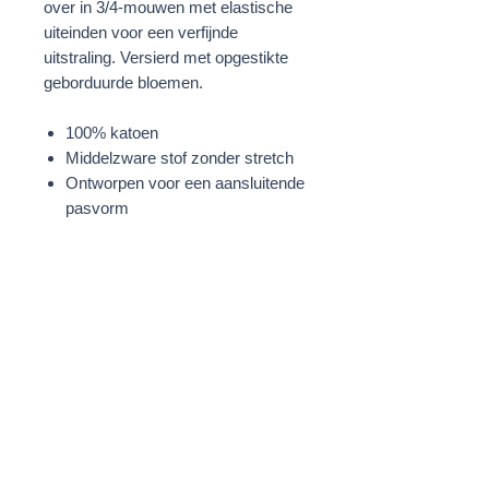
over in 3/4-mouwen met elastische
uiteinden voor een verfijnde
uitstraling. Versierd met opgestikte
geborduurde bloemen.
100% katoen
Middelzware stof zonder stretch
Ontworpen voor een aansluitende
pasvorm
Knoopsluiting
Pofschouders
Maokraag
Volumineuze 3/4-mouwen met
elastische uiteinden
Opgestikte geborduurde bloemen
Wit
STOF
100% Katoen
Borduursel: 100% Polyester