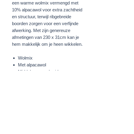
een warme wolmix vermengd met
10% alpacawol voor extra zachtheid
en structuur, terwijl ribgebreide
boorden zorgen voor een verfijnde
afwerking. Met zijn genereuze
afmetingen van 230 x 31cm kan je
hem makkelijk om je heen wikkelen.
Wolmix
Met alpacawol
Middelzwaar gebreid
Geribbelde boorden
230 x 31 cm
Vervaardigd in Portugal
Zwart/Wit
STOF
50% Wol;40% Acryl;10% Alpaca
WASVOORSCHRIFTEN