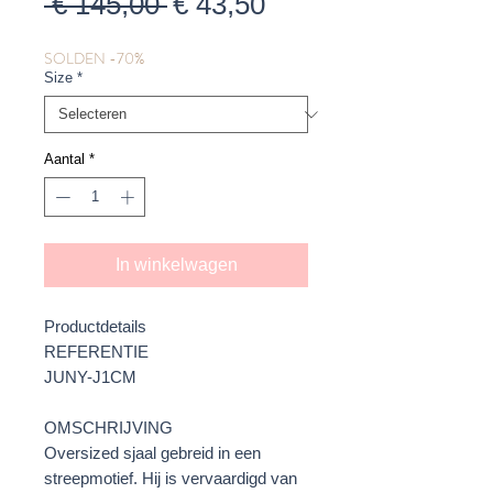
Normale
Verkoopprijs
 € 145,00 
€ 43,50
prijs
SOLDEN -70%
Size
*
Aantal
*
In winkelwagen
Productdetails
REFERENTIE
JUNY-J1CM
OMSCHRIJVING
Oversized sjaal gebreid in een
streepmotief. Hij is vervaardigd van